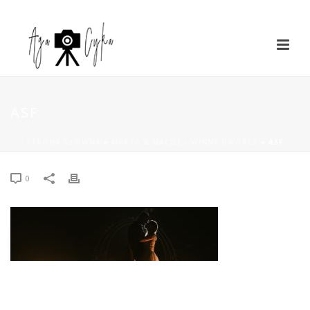
ASF
STRONA GŁÓWNA
»
MARTA & MACIEJ – WINNY DWOREK
»
ASF
0