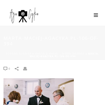
MARTA-MACIEJ-AGACYKA.PL-106-OF-
394
STRONA GŁÓWNA
»
MARTA & MACIEJ – WINNY DWOREK
»
MARTA-
MACIEJ-AGACYKA.PL-106-OF-394
0