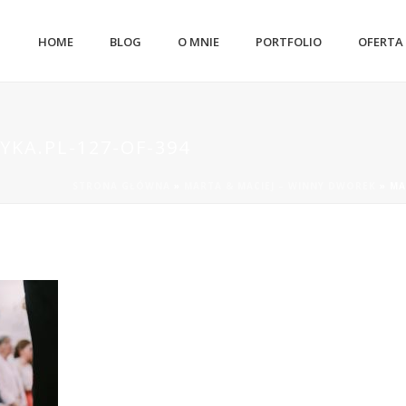
HOME
BLOG
O MNIE
PORTFOLIO
OFERTA
YKA.PL-127-OF-394
STRONA GŁÓWNA
»
MARTA & MACIEJ – WINNY DWOREK
»
MA