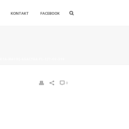
KONTAKT
FACEBOOK
RTA-MACIEJ-AGACYKA.PL-127-OF-394
0