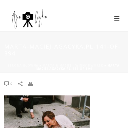
MARTA-MACIEJ-AGACYKA.PL-141-OF-
394
STRONA GŁÓWNA
»
MARTA & MACIEJ – WINNY DWOREK
»
MARTA-
MACIEJ-AGACYKA.PL-141-OF-394
0