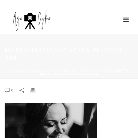
MARTA-MACIEJ-AGACYKA.PL-15-OF-
394
STRONA GŁÓWNA
»
MARTA & MACIEJ – WINNY DWOREK
»
MARTA-
MACIEJ-AGACYKA.PL-15-OF-394
0