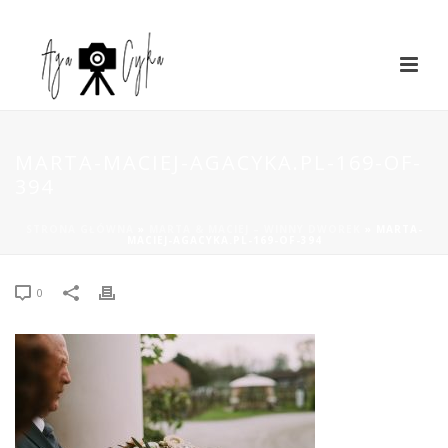
MARTA-MACIEJ-AGACYKA.PL-169-OF-
394
STRONA GŁÓWNA
»
MARTA & MACIEJ – WINNY DWOREK
»
MARTA-
MACIEJ-AGACYKA.PL-169-OF-394
0