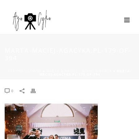
MARTA-MACIEJ-AGACYKA.PL-179-OF-
394
STRONA GŁÓWNA
»
MARTA & MACIEJ – WINNY DWOREK
»
MARTA-
MACIEJ-AGACYKA.PL-179-OF-394
0