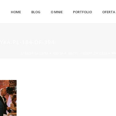
HOME
BLOG
O MNIE
PORTFOLIO
OFERTA
YKA.PL-184-OF-394
STRONA GŁÓWNA
»
MARTA & MACIEJ – WINNY DWOREK
»
MA