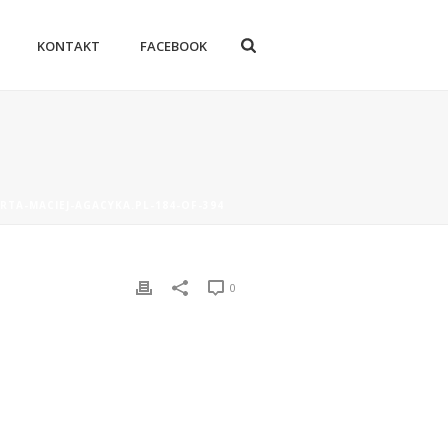
KONTAKT
FACEBOOK
RTA-MACIEJ-AGACYKA.PL-184-OF-394
0