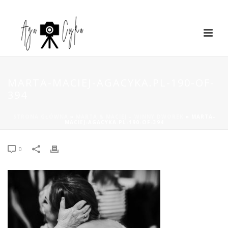
MARTA-MACIEJ-AGACYKA.PL-190-OF-
394
STRONA GŁÓWNA
»
MARTA & MACIEJ – WINNY DWOREK
»
MARTA-
MACIEJ-AGACYKA.PL-190-OF-394
0