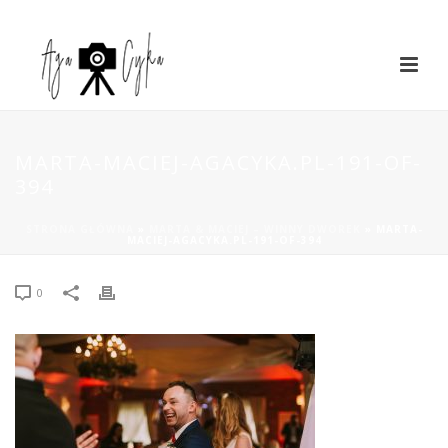
MARTA-MACIEJ-AGACYKA.PL-191-OF-
394
STRONA GŁÓWNA
»
MARTA & MACIEJ – WINNY DWOREK
»
MARTA-
MACIEJ-AGACYKA.PL-191-OF-394
0