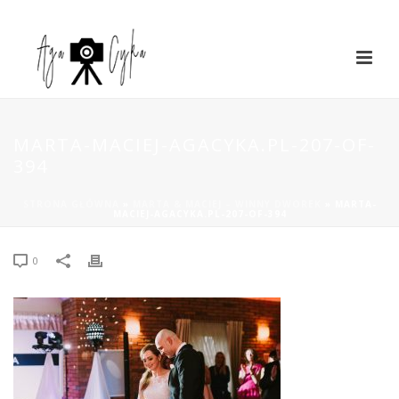
MARTA-MACIEJ-AGACYKA.PL-207-OF-
394
STRONA GŁÓWNA
»
MARTA & MACIEJ – WINNY DWOREK
»
MARTA-
MACIEJ-AGACYKA.PL-207-OF-394
0