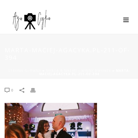
MARTA-MACIEJ-AGACYKA.PL-211-OF-
394
STRONA GŁÓWNA
»
MARTA & MACIEJ – WINNY DWOREK
»
MARTA-
MACIEJ-AGACYKA.PL-211-OF-394
0