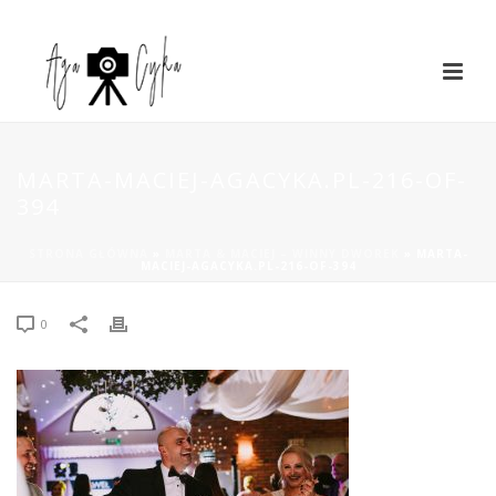
MARTA-MACIEJ-AGACYKA.PL-216-OF-
394
STRONA GŁÓWNA
»
MARTA & MACIEJ – WINNY DWOREK
»
MARTA-
MACIEJ-AGACYKA.PL-216-OF-394
0