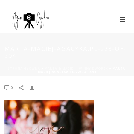
MARTA-MACIEJ-AGACYKA.PL-223-OF-
394
STRONA GŁÓWNA
»
MARTA & MACIEJ – WINNY DWOREK
»
MARTA-
MACIEJ-AGACYKA.PL-223-OF-394
0