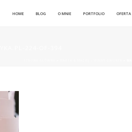
HOME
BLOG
O MNIE
PORTFOLIO
OFERTA
YKA.PL-224-OF-394
STRONA GŁÓWNA
»
MARTA & MACIEJ – WINNY DWOREK
»
MA