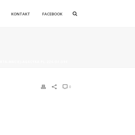
KONTAKT
FACEBOOK
RTA-MACIEJ-AGACYKA.PL-224-OF-394
0