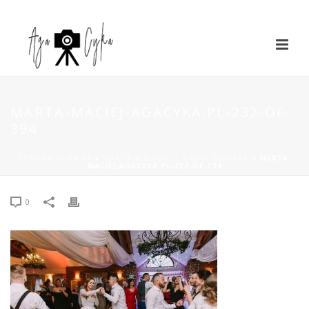
MARTA-MACIEJ-AGACYKA.PL-232-OF-
394
STRONA GŁÓWNA
»
MARTA & MACIEJ – WINNY DWOREK
»
MARTA-
MACIEJ-AGACYKA.PL-232-OF-394
0