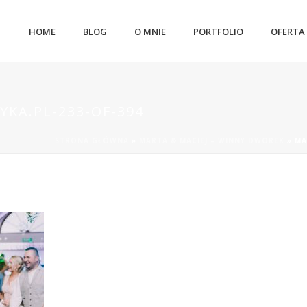
HOME
BLOG
O MNIE
PORTFOLIO
OFERTA
YKA.PL-233-OF-394
STRONA GŁÓWNA
»
MARTA & MACIEJ – WINNY DWOREK
»
MA