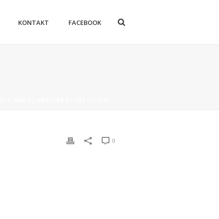
KONTAKT
FACEBOOK
RTA-MACIEJ-AGACYKA.PL-233-OF-394
0