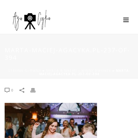
MARTA-MACIEJ-AGACYKA.PL-237-OF-
394
STRONA GŁÓWNA
»
MARTA & MACIEJ – WINNY DWOREK
»
MARTA-
MACIEJ-AGACYKA.PL-237-OF-394
0