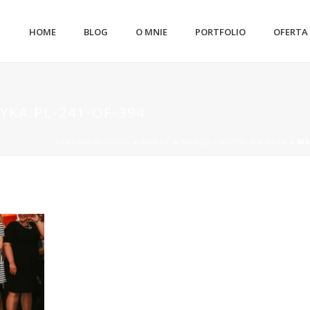
HOME
BLOG
O MNIE
PORTFOLIO
OFERTA
YKA.PL-241-OF-394
STRONA GŁÓWNA
»
MARTA & MACIEJ – WINNY DWOREK
»
MA