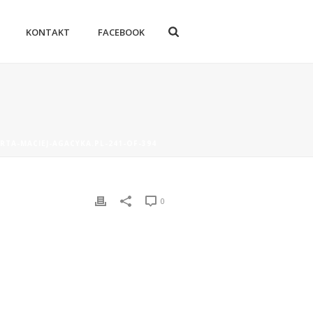
KONTAKT
FACEBOOK
RTA-MACIEJ-AGACYKA.PL-241-OF-394
0