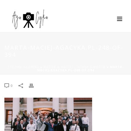
MARTA-MACIEJ-AGACYKA.PL-248-OF-
394
STRONA GŁÓWNA
»
MARTA & MACIEJ – WINNY DWOREK
»
MARTA-
MACIEJ-AGACYKA.PL-248-OF-394
0