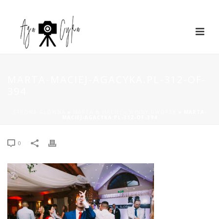
MARTA-MACIEJ-AGACYKA.PL-312-OF-
394
STRONA GŁÓWNA
»
MARTA & MACIEJ – WINNY DWOREK
»
MARTA-
MACIEJ-AGACYKA.PL-312-OF-394
0