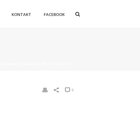
KONTAKT
FACEBOOK
RTA-MACIEJ-AGACYKA.PL-317-OF-394
0