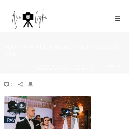
MARTA-MACIEJ-AGACYKA.PL-330-OF-
394
STRONA GŁÓWNA
»
MARTA & MACIEJ – WINNY DWOREK
»
MARTA-
MACIEJ-AGACYKA.PL-330-OF-394
0