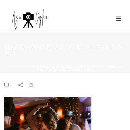
MARTA-MACIEJ-AGACYKA.PL-339-OF-
394
STRONA GŁÓWNA
»
MARTA & MACIEJ – WINNY DWOREK
»
MARTA-
MACIEJ-AGACYKA.PL-339-OF-394
0