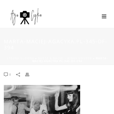
MARTA-MACIEJ-AGACYKA.PL-345-OF-
394
STRONA GŁÓWNA
»
MARTA & MACIEJ – WINNY DWOREK
»
MARTA-
MACIEJ-AGACYKA.PL-345-OF-394
0