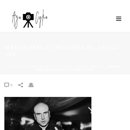
MARTA-MACIEJ-AGACYKA.PL-349-OF-
394
STRONA GŁÓWNA
»
MARTA & MACIEJ – WINNY DWOREK
»
MARTA-
MACIEJ-AGACYKA.PL-349-OF-394
0