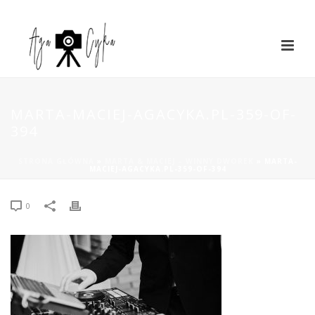
MARTA-MACIEJ-AGACYKA.PL-359-OF-
394
STRONA GŁÓWNA
»
MARTA & MACIEJ – WINNY DWOREK
»
MARTA-
MACIEJ-AGACYKA.PL-359-OF-394
0