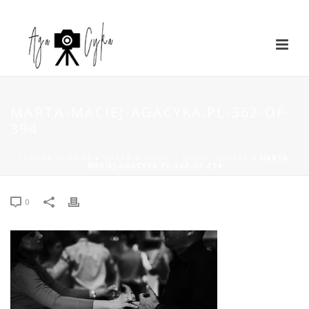
MARTA-MACIEJ-AGACYKA.PL-362-OF-
394
STRONA GŁÓWNA
»
MARTA & MACIEJ – WINNY DWOREK
»
MARTA-
MACIEJ-AGACYKA.PL-362-OF-394
0