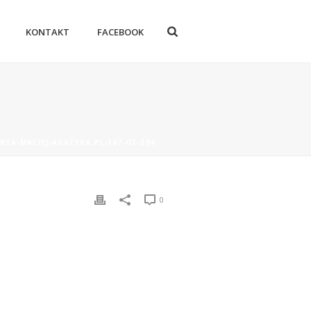
KONTAKT
FACEBOOK
RTA-MACIEJ-AGACYKA.PL-367-OF-394
0