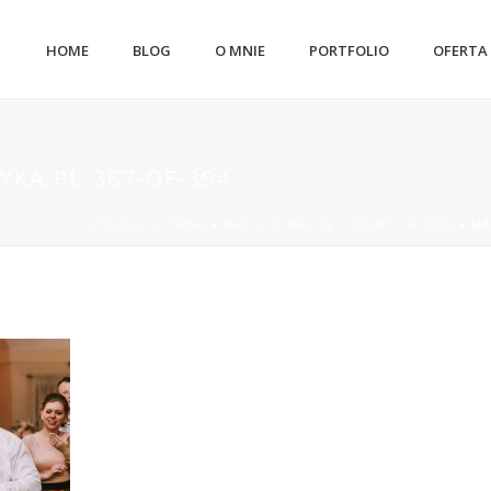
HOME
BLOG
O MNIE
PORTFOLIO
OFERTA
YKA.PL-367-OF-394
STRONA GŁÓWNA
»
MARTA & MACIEJ – WINNY DWOREK
»
MA