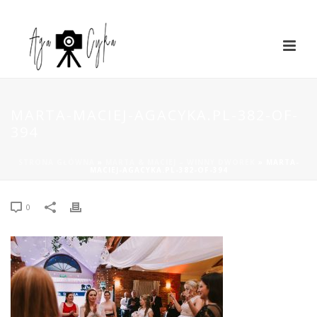
MARTA-MACIEJ-AGACYKA.PL-382-OF-
394
STRONA GŁÓWNA
»
MARTA & MACIEJ – WINNY DWOREK
»
MARTA-
MACIEJ-AGACYKA.PL-382-OF-394
0