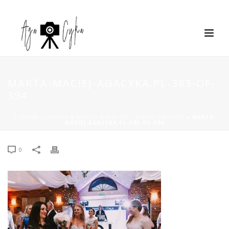
MARTA-MACIEJ-AGACYKA.PL-383-OF-
394
STRONA GŁÓWNA
»
MARTA & MACIEJ – WINNY DWOREK
»
MARTA-
MACIEJ-AGACYKA.PL-383-OF-394
0