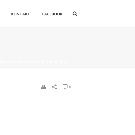
KONTAKT
FACEBOOK
RTA-MACIEJ-AGACYKA.PL-385-OF-394
0