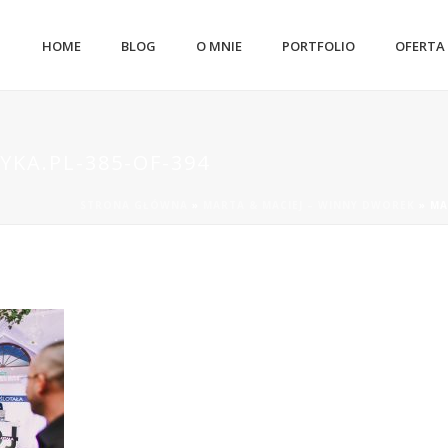
HOME
BLOG
O MNIE
PORTFOLIO
OFERTA
YKA.PL-385-OF-394
STRONA GŁÓWNA
»
MARTA & MACIEJ – WINNY DWOREK
»
MA