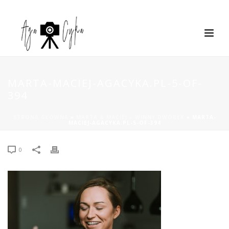
MARTA-MACIEJ-AGACYKA.PL-5-OF-
394
STRONA GŁÓWNA
»
MARTA & MACIEJ – WINNY DWOREK
»
MARTA-
MACIEJ-AGACYKA.PL-5-OF-394
0