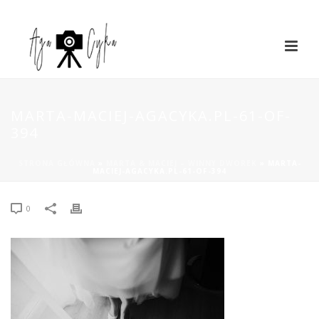
MARTA-MACIEJ-AGACYKA.PL-61-OF-
394
STRONA GŁÓWNA
»
MARTA & MACIEJ – WINNY DWOREK
»
MARTA-
MACIEJ-AGACYKA.PL-61-OF-394
0