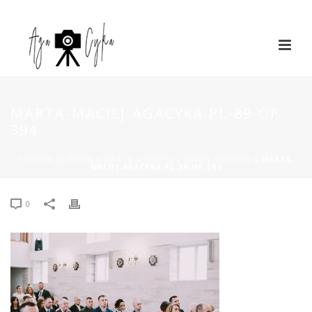
MARTA-MACIEJ-AGACYKA.PL-89-OF-
394
STRONA GŁÓWNA
»
MARTA & MACIEJ – WINNY DWOREK
»
MARTA-
MACIEJ-AGACYKA.PL-89-OF-394
0