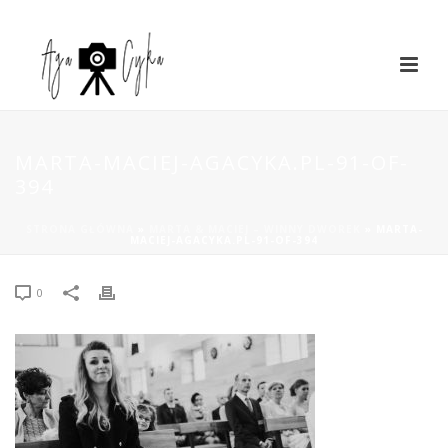
MARTA-MACIEJ-AGACYKA.PL-91-OF-
394
STRONA GŁÓWNA
»
MARTA & MACIEJ – WINNY DWOREK
»
MARTA-
MACIEJ-AGACYKA.PL-91-OF-394
0