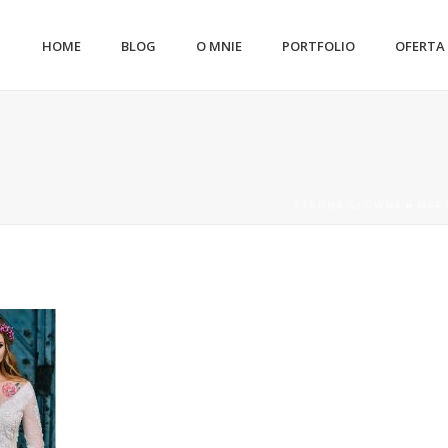
HOME
BLOG
O MNIE
PORTFOLIO
OFERTA
STRONA GŁÓWNA
»
MART