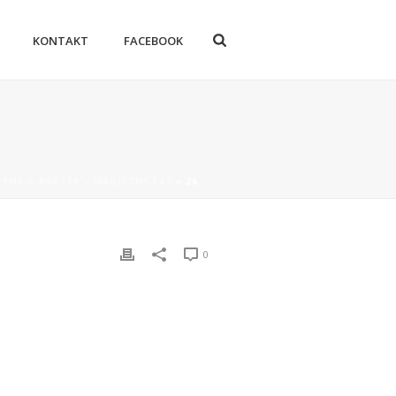
KONTAKT
FACEBOOK
YNA & BARTEK – MAGICZNY LAS
»
26
0