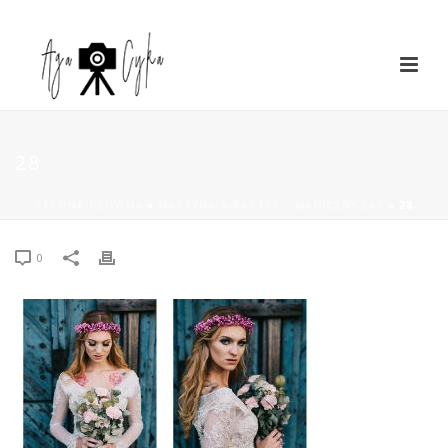
28
STRONA GŁÓWNA
»
MARTYNA & BARTEK – MAGICZNY LAS
»
28
0