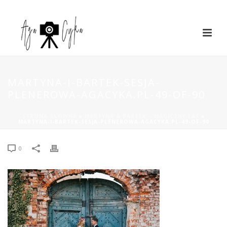
MARTYNA-I-BARTEK-SESJA-
PLENEROWA-AGACYKA.PL-49-OF-90
STRONA GŁÓWNA
»
MARTYNA & BARTEK – MAGICZNY LAS
»
MARTYNA-I-BARTEK-SESJA-PLENEROWA-AGACYKA.PL-49-OF-90
0