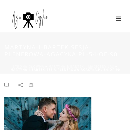
MARTYNA-I-BARTEK-SESJA-
PLENEROWA-AGACYKA.PL-54-OF-90
STRONA GŁÓWNA
»
MARTYNA & BARTEK – MAGICZNY LAS
»
MARTYNA-I-BARTEK-SESJA-PLENEROWA-AGACYKA.PL-54-OF-90
0