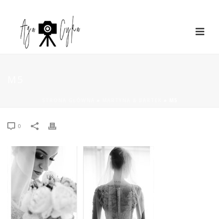
M5
STRONA GŁÓWNA
»
MARTYNA & BARTEK
»
M5
0