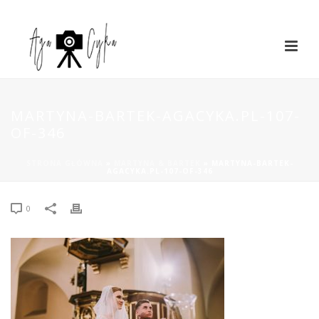
MARTYNA-BARTEK-AGACYKA.PL-107-
OF-346
STRONA GŁÓWNA
»
MARTYNA & BARTEK
»
MARTYNA-BARTEK-
AGACYKA.PL-107-OF-346
0