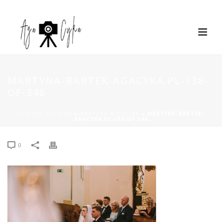
MARTYNA-BARTEK-AGACYKA.PL-138-
OF-346
STRONA GŁÓWNA
»
MARTYNA & BARTEK
»
MARTYNA-BARTEK-
AGACYKA.PL-138-OF-346
0