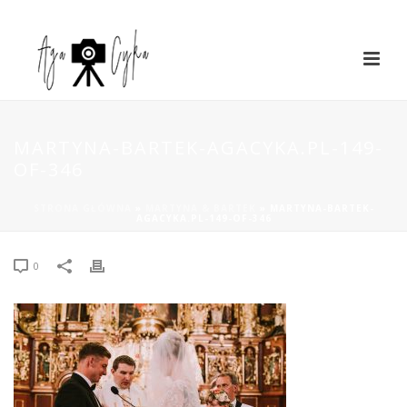
MARTYNA-BARTEK-AGACYKA.PL-149-
OF-346
STRONA GŁÓWNA
»
MARTYNA & BARTEK
»
MARTYNA-BARTEK-
AGACYKA.PL-149-OF-346
0