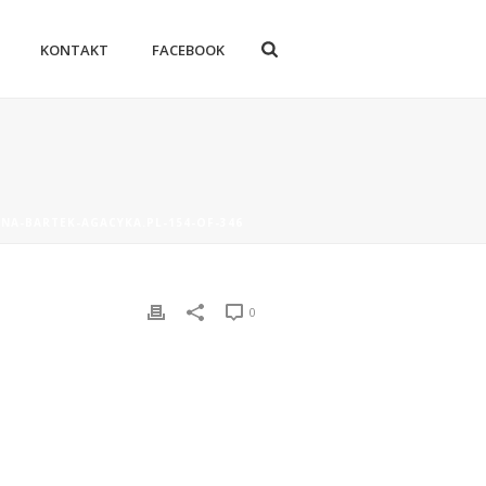
KONTAKT
FACEBOOK
NA-BARTEK-AGACYKA.PL-154-OF-346
0