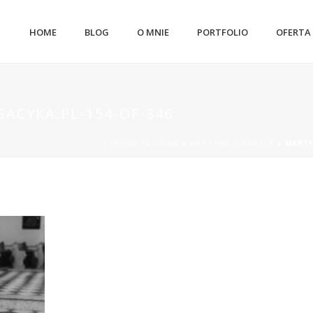
HOME
BLOG
O MNIE
PORTFOLIO
OFERTA
ACYKA.PL-154-OF-346
STRONA GŁÓWNA
»
MARTYNA & BARTEK
»
MARTY