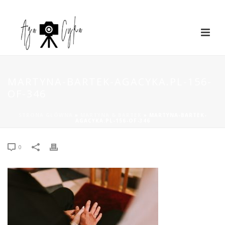
MARTYNA-BARTEK-AGACYKA.PL-156-
OF-346
STRONA GŁÓWNA
»
MARTYNA & BARTEK
»
MARTYNA-BARTEK-
AGACYKA.PL-156-OF-346
0