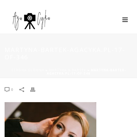
MARTYNA-BARTEK-AGACYKA.PL-17-
OF-346
STRONA GŁÓWNA
»
MARTYNA & BARTEK
»
MARTYNA-BARTEK-
AGACYKA.PL-17-OF-346
0