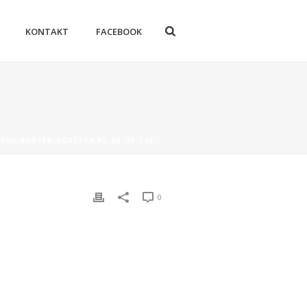
KONTAKT
FACEBOOK
YNA-BARTEK-AGACYKA.PL-86-OF-346
0