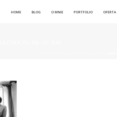
HOME
BLOG
O MNIE
PORTFOLIO
OFERTA
ACYKA.PL-86-OF-346
STRONA GŁÓWNA
»
MARTYNA & BARTEK
»
MART