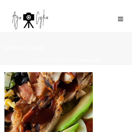
MENU-HEAD
STRONA GŁÓWNA
»
MENU
»
MENU-HEAD