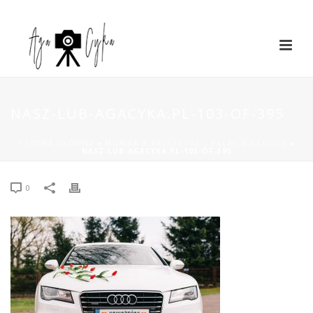
NASZ-LUB-AGACYKA.PL-103-OF-395
STRONA GŁÓWNA
»
MONIKA & KRZYSZTOF | PAŁAC WIECHLICE
»
NASZ-LUB-AGACYKA.PL-103-OF-395
0